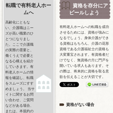
転職で有料老人ホー
資格を存分にア
ムへ
ピールしよう
高齢化にともな
有料老人ホームへの転職を成功
い、介護職はニー
させるためには、資格が強みに
ズが高い職業のひ
なるでしょう。身体介護ができ
とつになりまし
る資格はもちろん、介護の花形
た。ここで介護職
資格である介護福祉士の資格も
の実際の需要と、
大変重宝されます。有資格者だ
働くうえで必要と
けでなく、無資格の方に門戸を
なる心構えを紹介
開いている求人もあります。そ
していきます。有
の際は、将来的に資格を取る意
料老人ホームの情
欲を伝えることが大切です。
報を確認し、転職
をスムーズにすす
めましょう。 当サ
イトに関するお問
い合わせ、ご質問
資格がない場合
などがある場合、
または、本規約の