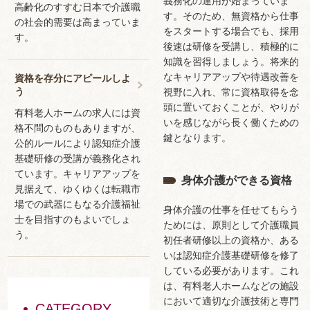
義務化の運用が始まっていま
高齢化のすすむ日本で介護職
す。そのため、無資格から仕事
の社会的需要は高まっていま
をスタートする場合でも、採用
す。
後速は研修を受講し、積極的に
知識を習得しましょう。将来的
なキャリアアップや待遇改善を
資格を存分にアピールしよ
う
視野に入れ、常に資格取得を念
頭に置いておくことが、やりが
有料老人ホームの求人には資
いを感じながら長く働くための
格不問のものもありますが、
鍵となります。
公的ルールにより認知症介護
基礎研修の受講が義務化され
ています。キャリアアップを
身体介護ができる資格
見据えて、ゆくゆくは転職市
場での武器にもなる介護福祉
身体介護の仕事を任せてもらう
士を目指すのもよいでしょ
ためには、原則として介護職員
う。
初任者研修以上の資格か、ある
いは認知症介護基礎研修を修了
している必要があります。これ
は、有料老人ホームなどの施設
において適切な介護技術と専門
CATEGORY