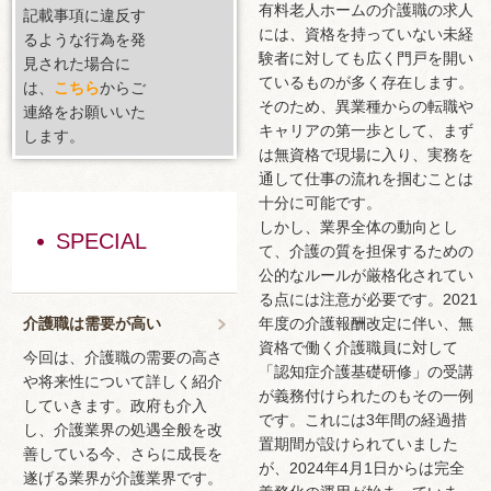
有料老人ホームの介護職の求人
記載事項に違反す
には、資格を持っていない未経
るような行為を発
験者に対しても広く門戸を開い
見された場合に
ているものが多く存在します。
は、
こちら
からご
そのため、異業種からの転職や
連絡をお願いいた
キャリアの第一歩として、まず
します。
は無資格で現場に入り、実務を
通して仕事の流れを掴むことは
十分に可能です。
しかし、業界全体の動向とし
SPECIAL
て、介護の質を担保するための
公的なルールが厳格化されてい
る点には注意が必要です。2021
介護職は需要が高い
年度の介護報酬改定に伴い、無
資格で働く介護職員に対して
今回は、介護職の需要の高さ
「認知症介護基礎研修」の受講
や将来性について詳しく紹介
が義務付けられたのもその一例
していきます。政府も介入
です。これには3年間の経過措
し、介護業界の処遇全般を改
置期間が設けられていました
善している今、さらに成長を
が、2024年4月1日からは完全
遂げる業界が介護業界です。