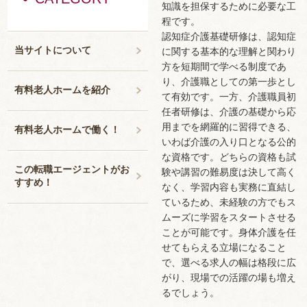
知識を担保するために必要な工
程です。
認知症介護基礎研修は、認知症
当サイトについて
に関する基本的な理解と関わり
方を短期間で学べる制度であ
り、介護職としての第一歩とし
有料老人ホームを紹介
て有効です。一方、介護職員初
任者研修は、介護の基礎から応
用までを網羅的に習得できる、
有料老人ホームで働く！
いわば介護の入り口となる公的
な資格です。どちらの資格も試
この転職エージェントがお
験や講習の難易度は決して高く
すすめ！
なく、学習内容も実務に直結し
ているため、未経験の方でもス
ムーズに学習をスタートさせる
ことが可能です。身体介護を任
せてもらえる立場になること
で、選べる求人の幅は格段に広
がり、現場での活躍の場も増え
るでしょう。